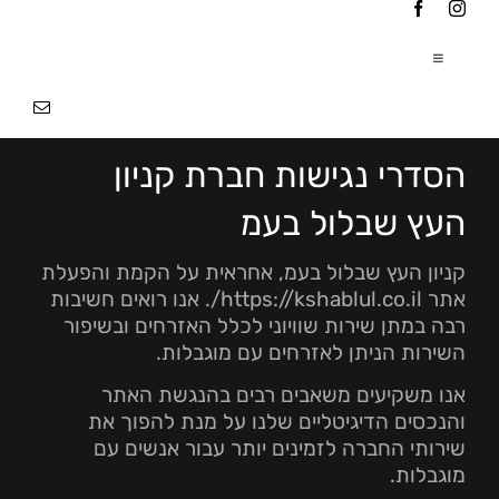
Ski
t
conten
Toggle
Navigation
עמוד הבית
|
הסדרי נגישות חברת קניון
אודותינו
|
העץ שבלול בעמ
פרוייקטים
|
קניון העץ שבלול בעמ, אחראית על הקמת והפעלת
אתר https://kshablul.co.il/. אנו רואים חשיבות
רבה במתן שירות שוויוני לכלל האזרחים ובשיפור
צור קשר
השירות הניתן לאזרחים עם מוגבלות.
אנו משקיעים משאבים רבים בהנגשת האתר
והנכסים הדיגיטליים שלנו על מנת להפוך את
שירותי החברה לזמינים יותר עבור אנשים עם
מוגבלות.