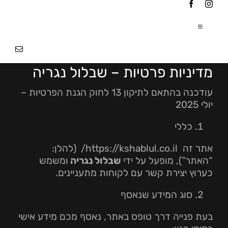
Ski
t
conten
Toggle
Navigation
עמוד הבית
|
מדיניות פרטיות – שבלול נגריה
אודותינו
|
עודכנה בהתאם לתיקון 13 לחוק הגנת הפרטיות –
יולי 2025
פרוייקטים
|
כללי
אתר זה https://kshablul.co.il/
(להלן:
צור קשר
“האתר”), מופעל על ידי
שבלול נגריה
ומשמש
כערוץ יצירת קשר עם לקוחות מתעניינים.
סוג המידע שנאסף
בעת פנייה דרך טופס באתר, נאסף מכם מידע אישי