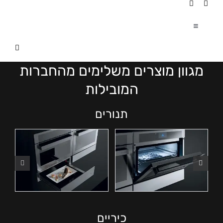
Ski
t
conten
Toggle
Navigation
עמוד הבית
|
מגוון מוצרים משלימים מהחברות
אודותינו
|
המובילות
תנורים
פרוייקטים
|
צור קשר
כיריים