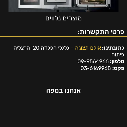
מוצרים נלווים
פרטי התקשרות:
כתובתינו:
אולם תצוגה –
גלגלי הפלדה 20, הרצליה
פיתוח
טלפון:
09-9564966
פקס:
03-6169968
אנחנו במפה