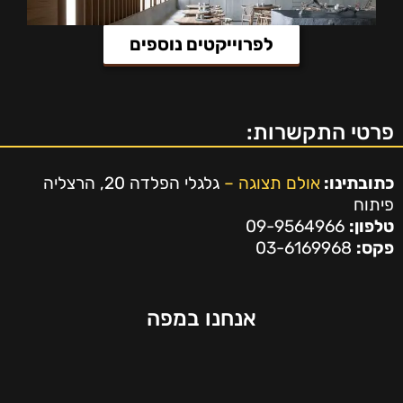
לפרוייקטים נוספים
פרטי התקשרות:
כתובתינו:
אולם תצוגה –
גלגלי הפלדה 20, הרצליה
פיתוח
טלפון:
09-9564966
פקס:
03-6169968
אנחנו במפה